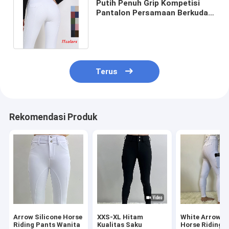
Putih Penuh Grip Kompetisi
Pantalon Persamaan Berkuda
Celana Sabuk Pinggang Ketat
Terus
Rekomendasi Produk
Arrow Silicone Horse
XXS-XL Hitam
White Arrow Gi
Riding Pants Wanita
Kualitas Saku
Horse Riding 