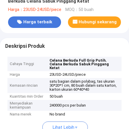
Berkuda Celana Sabuk Pinggang Ketat
Harga：23USD-24USD/piece
MOQ：50 buah
Harga terbaik
Hubungi sekarang
Deskripsi Produk
,
Celana Berkuda Full Grip Putih
Cahaya Tinggi
Celana Berkuda Sabuk Pinggang
Ketat
Harga
23USD-24USD/piece
satu bagian dalam polybag, tas ukuran
Kemasan rincian
30*20*1 cm, 80 buah dalam satu karton,
karton ukuran 60*40*40
Kuantitas min Order
50 buah
Menyediakan
240000 pcs per bulan
kemampuan
Nama merek
No brand
Lihat Lebih