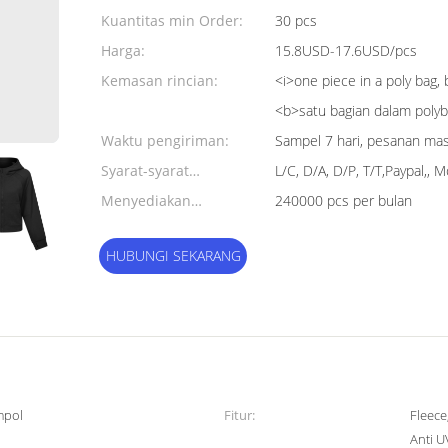
Kuantitas min Order:
30 pcs
Harga:
15.8USD-17.6USD/pcs
Kemasan rincian:
<i>one piece in a poly bag,
<b>satu bagian dalam poly
Waktu pengiriman:
Sampel 7 hari, pesanan mas
Syarat-syarat
L/C, D/A, D/P, T/T,Paypal,,
pembayaran:
Menyediakan
240000 pcs per bulan
kemampuan:
HUBUNGI SEKARANG
mpol
Fitur:
Fleece
Anti U