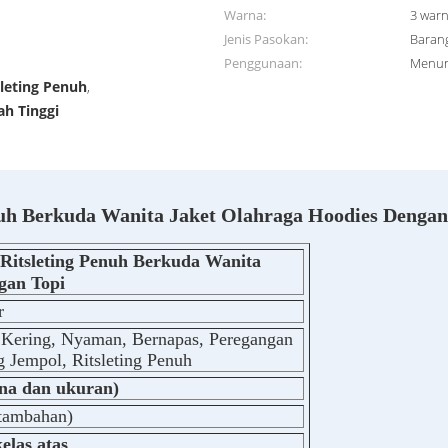
Warna:
3 war
Jenis Pasokan:
Baran
Penggunaan:
Menun
sleting Penuh
,
ah Tinggi
nuh Berkuda Wanita Jaket Olahraga Hoodies Dengan
Ritsleting Penuh Berkuda Wanita
gan Topi
r
Kering, Nyaman, Bernapas, Peregangan
 Jempol, Ritsleting Penuh
na dan ukuran)
 tambahan)
elas atas