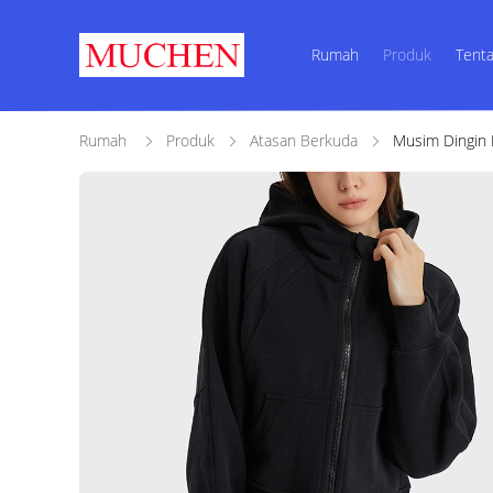
Rumah
Produk
Tenta
Rumah
Produk
Atasan Berkuda
Musim Dingin 