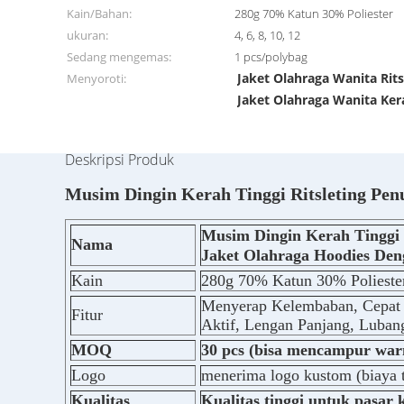
Kain/Bahan:
280g 70% Katun 30% Poliester
ukuran:
4, 6, 8, 10, 12
Sedang mengemas:
1 pcs/polybag
Jaket Olahraga Wanita Rit
Menyoroti:
Jaket Olahraga Wanita Ker
Deskripsi Produk
Musim Dingin Kerah Tinggi Ritsleting Pe
Musim Dingin Kerah Tinggi 
Nama
Jaket Olahraga Hoodies Den
Kain
280g 70% Katun 30% Polieste
Menyerap Kelembaban, Cepat 
Fitur
Aktif, Lengan Panjang, Lubang
MOQ
30 pcs (bisa mencampur war
Logo
menerima logo kustom (biaya
Kualitas
Kualitas tinggi untuk pasar k