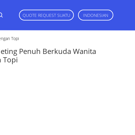
QUOTE REQUEST SUATU
INDONESIAN
engan Topi
sleting Penuh Berkuda Wanita
 Topi