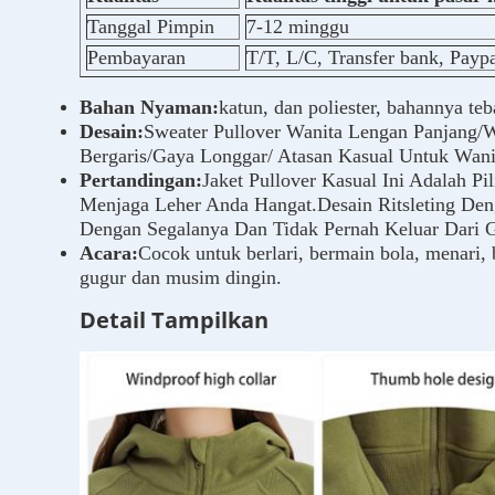
Tanggal Pimpin
7-12 minggu
Pembayaran
T/T, L/C, Transfer bank, Payp
Bahan Nyaman:
katun, dan poliester, bahannya t
Desain:
Sweater Pullover Wanita Lengan Panjang/
Bergaris/Gaya Longgar/ Atasan Kasual Untuk Wan
Pertandingan:
Jaket Pullover Kasual Ini Adalah P
Menjaga Leher Anda Hangat.Desain Ritsleting Den
Dengan Segalanya Dan Tidak Pernah Keluar Dari G
Acara:
Cocok untuk berlari, bermain bola, menari, 
gugur dan musim dingin.
Detail Tampilkan