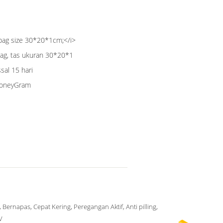
 bag size 30*20*1cm;</i>
bag, tas ukuran 30*20*1
sal 15 hari
 MoneyGram
, Bernapas, Cepat Kering, Peregangan Aktif, Anti pilling,
V