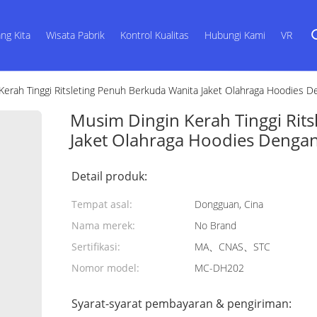
ng Kita
Wisata Pabrik
Kontrol Kualitas
Hubungi Kami
VR
Kerah Tinggi Ritsleting Penuh Berkuda Wanita Jaket Olahraga Hoodies D
Musim Dingin Kerah Tinggi Rit
Jaket Olahraga Hoodies Dengan
Detail produk:
Tempat asal:
Dongguan, Cina
Nama merek:
No Brand
Sertifikasi:
MA、CNAS、STC
Nomor model:
MC-DH202
Syarat-syarat pembayaran & pengiriman: