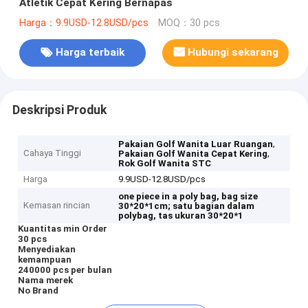
Atletik Cepat Kering Bernapas
Harga：9.9USD-12.8USD/pcs
MOQ：30 pcs
Harga terbaik
Hubungi sekarang
Deskripsi Produk
,
Pakaian Golf Wanita Luar Ruangan
Cahaya Tinggi
,
Pakaian Golf Wanita Cepat Kering
Rok Golf Wanita STC
Harga
9.9USD-12.8USD/pcs
one piece in a poly bag, bag size
Kemasan rincian
30*20*1cm;
satu bagian dalam
polybag, tas ukuran 30*20*1
Kuantitas min Order
30 pcs
Menyediakan
kemampuan
240000 pcs per bulan
Nama merek
No Brand