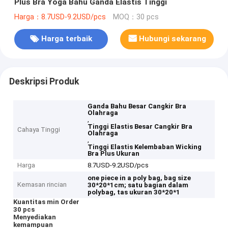
Plus Bra Yoga Bahu Ganda Elastis Tinggi
Harga：8.7USD-9.2USD/pcs
MOQ：30 pcs
Harga terbaik
Hubungi sekarang
Deskripsi Produk
Ganda Bahu Besar Cangkir Bra
Olahraga
,
Tinggi Elastis Besar Cangkir Bra
Cahaya Tinggi
Olahraga
,
Tinggi Elastis Kelembaban Wicking
Bra Plus Ukuran
Harga
8.7USD-9.2USD/pcs
one piece in a poly bag, bag size
Kemasan rincian
30*20*1cm;
satu bagian dalam
polybag, tas ukuran 30*20*1
Kuantitas min Order
30 pcs
Menyediakan
kemampuan