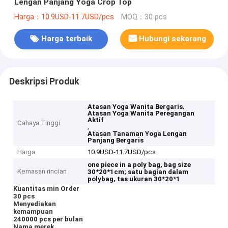
Lengan Panjang Yoga Crop Top
Harga：10.9USD-11.7USD/pcs
MOQ：30 pcs
Harga terbaik
Hubungi sekarang
Deskripsi Produk
,
Atasan Yoga Wanita Bergaris
Atasan Yoga Wanita Peregangan
Aktif
Cahaya Tinggi
,
Atasan Tanaman Yoga Lengan
Panjang Bergaris
Harga
10.9USD-11.7USD/pcs
one piece in a poly bag, bag size
Kemasan rincian
30*20*1cm;
satu bagian dalam
polybag, tas ukuran 30*20*1
Kuantitas min Order
30 pcs
Menyediakan
kemampuan
240000 pcs per bulan
Nama merek